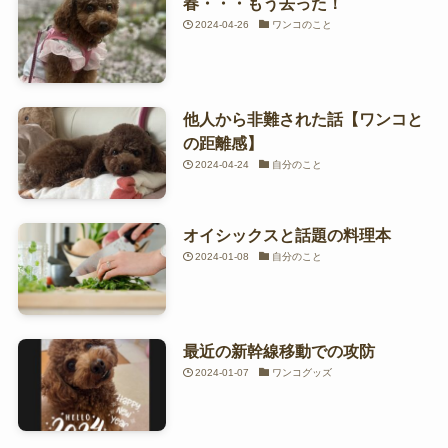
春・・・もう去った！
2024-04-26
ワンコのこと
他人から非難された話【ワンコと
の距離感】
2024-04-24
自分のこと
オイシックスと話題の料理本
2024-01-08
自分のこと
最近の新幹線移動での攻防
2024-01-07
ワンコグッズ