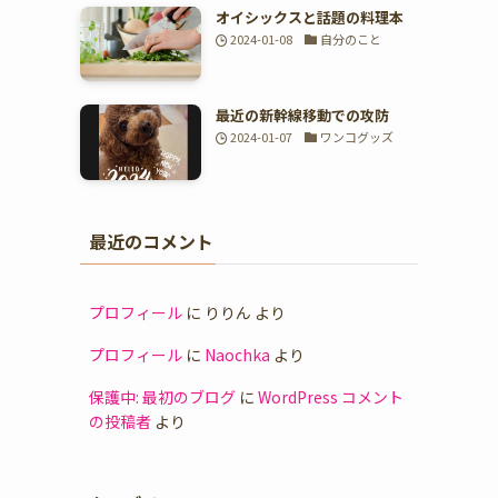
オイシックスと話題の料理本
2024-01-08
自分のこと
最近の新幹線移動での攻防
2024-01-07
ワンコグッズ
最近のコメント
プロフィール
に
りりん
より
プロフィール
に
Naochka
より
保護中: 最初のブログ
に
WordPress コメント
の投稿者
より