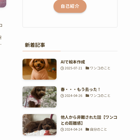
自己紹介
コ
を
.
新着記事
AIで絵本作成
2025-07-21
ワンコのこと
春・・・もう去った！
2024-04-26
ワンコのこと
他人から非難された話【ワンコ
との距離感】
2024-04-24
自分のこと