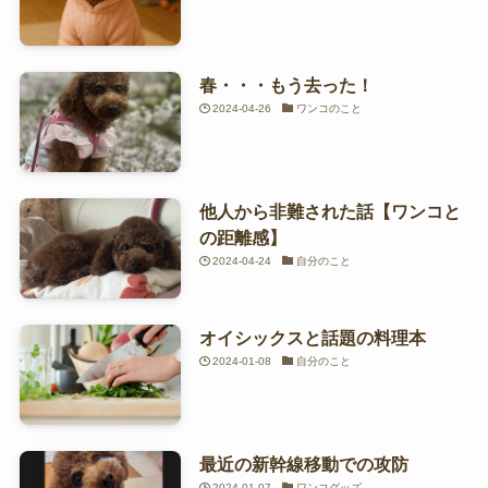
春・・・もう去った！
2024-04-26
ワンコのこと
他人から非難された話【ワンコと
の距離感】
2024-04-24
自分のこと
オイシックスと話題の料理本
2024-01-08
自分のこと
最近の新幹線移動での攻防
2024-01-07
ワンコグッズ