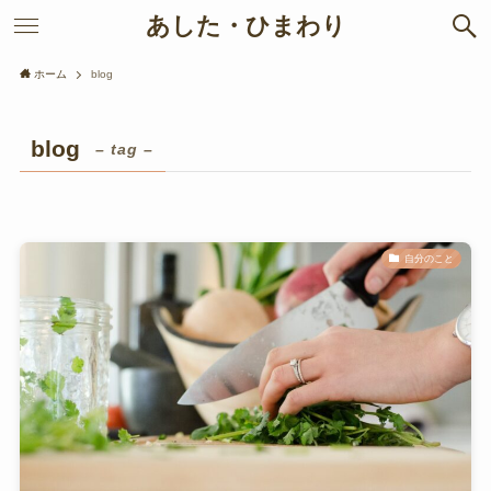
あした・ひまわり
ホーム
blog
blog
– tag –
自分のこと