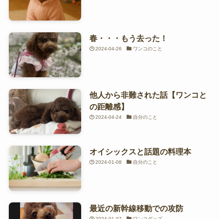
春・・・もう去った！
2024-04-26
ワンコのこと
他人から非難された話【ワンコと
の距離感】
2024-04-24
自分のこと
オイシックスと話題の料理本
2024-01-08
自分のこと
最近の新幹線移動での攻防
2024-01-07
ワンコグッズ