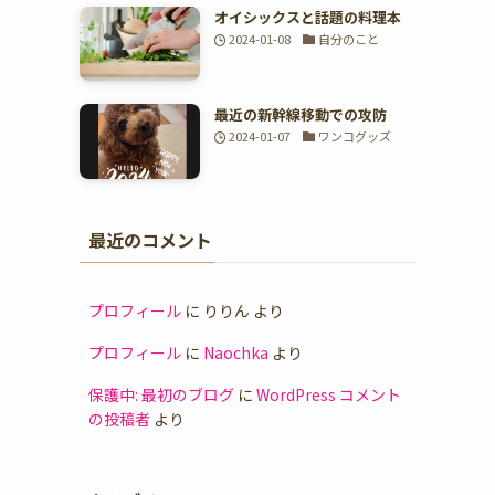
オイシックスと話題の料理本
2024-01-08
自分のこと
最近の新幹線移動での攻防
2024-01-07
ワンコグッズ
最近のコメント
プロフィール
に
りりん
より
プロフィール
に
Naochka
より
保護中: 最初のブログ
に
WordPress コメント
の投稿者
より