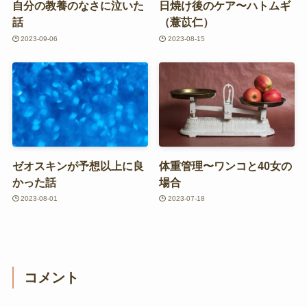
自分の教養のなさに泣いた
日焼け後のケア〜ハトムギ
話
（薏苡仁）
2023-09-06
2023-08-15
ゼオスキンが予想以上に良
体重管理〜ワンコと40女の
かった話
場合
2023-08-01
2023-07-18
コメント