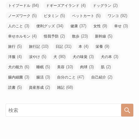
(84)
(4)
(2)
トイプードル
ドギーズアイランド
ドッグラン
(5)
(5)
(5)
(92)
ノーズワーク
ビタミン
ペットカート
ワンコ
(3)
(34)
(37)
(9)
(3)
人のこと
便利グッズ
健康
女性
幸せ
(4)
(2)
(23)
(5)
幸せホルモン
怪我予防
散歩
新幹線
(5)
(10)
(31)
(4)
(9)
旅行
旅行記
日記
本
栄養
(4)
(5)
(90)
(3)
(3)
洋服
涙やけ
犬
犬の味覚
犬の本
(6)
(5)
(10)
(3)
(2)
犬の能力
睡眠
美容
肉球
肌
(3)
(3)
(47)
(2)
腸内細菌
腸活
自分のこと
自己紹介
(5)
(2)
(68)
読書
資産形成
雑記