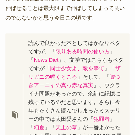
伸ばせることは最大限まで伸ばしてしまって良い
のではないかと思う今日この頃です。
読んで良かった本としてはかなりベタ
ですが、「
限りある時間の使い方
」
「
News Diet
」、文学ではこちらもベタ
ですが「
同士少女よ、敵を撃て
」「
ザ
リガニの鳴くところ
」そして、「
嘘つ
きアーニャの真っ赤な真実
」、ウクラ
イナ問題があったので、余計に記憶に
残っているのだと思います。さらに今
年もたくさん読んでしまったミステリ
ーの中では太田愛さんの「
犯罪者
」
「
幻夏
」「
天上の葦
」が一番よかった