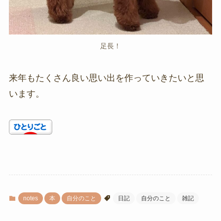
足長！
来年もたくさん良い思い出を作っていきたいと思
います。
notes
本
自分のこと
日記
自分のこと
雑記