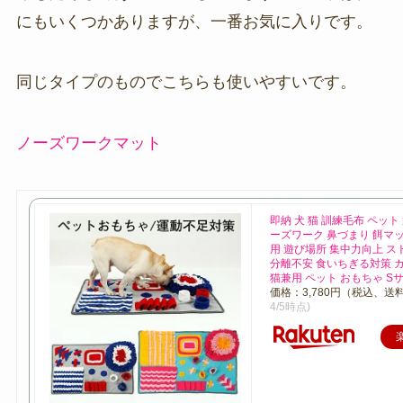
にもいくつかありますが、一番お気に入りです。
同じタイプのものでこちらも使いやすいです。
ノーズワークマット
即納 犬 猫 訓練毛布 ペット
ーズワーク 鼻づまり 餌マッ
用 遊び場所 集中力向上 ス
分離不安 食いちぎる対策 カ
猫兼用 ペット おもちゃ S
価格：3,780円（税込、送料
4/5時点)