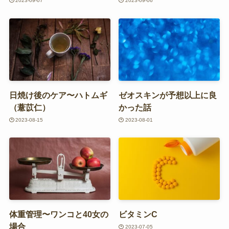
2023-09-07
2023-09-06
日焼け後のケア〜ハトムギ
ゼオスキンが予想以上に良
（薏苡仁）
かった話
2023-08-15
2023-08-01
体重管理〜ワンコと40女の
ビタミンC
場合
2023-07-05