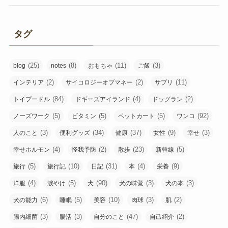
タグ
(25)
(8)
(11)
(3)
blog
notes
おもちゃ
ご飯
(2)
(2)
(11)
インテリア
サイコロジーオブマネー
サプリ
(84)
(4)
(2)
トイプードル
ドギーズアイランド
ドッグラン
(5)
(5)
(5)
(92)
ノーズワーク
ビタミン
ペットカート
ワンコ
(3)
(34)
(37)
(9)
(3)
人のこと
便利グッズ
健康
女性
幸せ
(4)
(2)
(23)
(5)
幸せホルモン
怪我予防
散歩
新幹線
(5)
(10)
(31)
(4)
(9)
旅行
旅行記
日記
本
栄養
(4)
(5)
(90)
(3)
(3)
洋服
涙やけ
犬
犬の味覚
犬の本
(6)
(5)
(10)
(3)
(2)
犬の能力
睡眠
美容
肉球
肌
(3)
(3)
(47)
(2)
腸内細菌
腸活
自分のこと
自己紹介