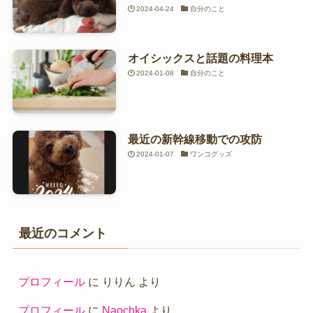
2024-04-24
自分のこと
オイシックスと話題の料理本
2024-01-08
自分のこと
最近の新幹線移動での攻防
2024-01-07
ワンコグッズ
最近のコメント
プロフィール
に
りりん
より
プロフィール
に
Naochka
より